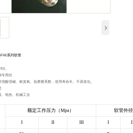
›
F46系列软管
260。
钢专用丝
耐强酸强碱、耐臭氧、低磨擦系数，使用寿命长、不易老化。
龙
器、电热、机械工业
额定工作压力（Mpa）
软管外径（
I
II
III
I
I