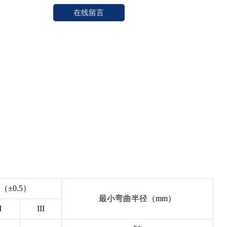
在线留言
±0.5）
最小弯曲半径（mm）
I
III