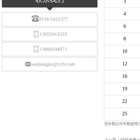
3
4

0534-5421377
6

13053413225
8

13869244871
10

12
sanjiangjaz@126.com
16
19
22
25
另外我公司可根据用
上一页：已经为第