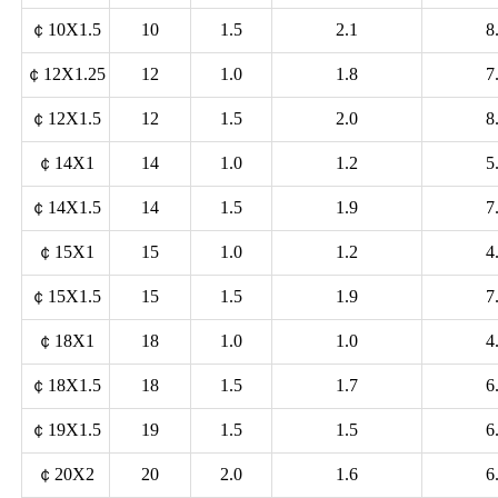
￠10X1.5
10
1.5
2.1
8
￠12X1.25
12
1.0
1.8
7
￠12X1.5
12
1.5
2.0
8
￠14X1
14
1.0
1.2
5
￠14X1.5
14
1.5
1.9
7
￠15X1
15
1.0
1.2
4
￠15X1.5
15
1.5
1.9
7
￠18X1
18
1.0
1.0
4
￠18X1.5
18
1.5
1.7
6
￠19X1.5
19
1.5
1.5
6
￠20X2
20
2.0
1.6
6