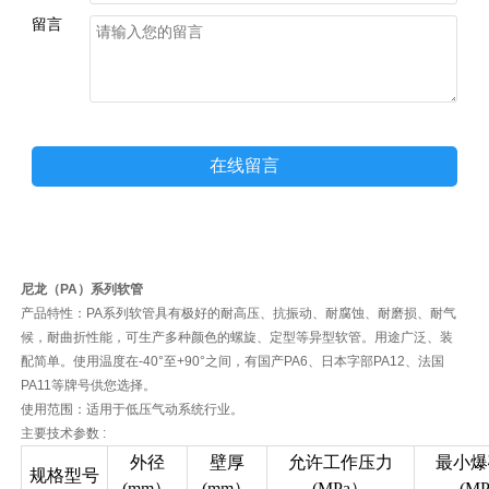
留言
在线留言
尼龙（PA）系列软管
产品特性：PA系列软管具有极好的耐高压、抗振动、耐腐蚀、耐磨损、耐气
候，耐曲折性能，可生产多种颜色的螺旋、定型等异型软管。用途广泛、装
配简单。使用温度在-40°至+90°之间，有国产PA6、日本字部PA12、法国
PA11等牌号供您选择。
使用范围：适用于低压气动系统行业。
主要技术参数 :
外径
壁厚
允许工作压力
最小爆
规格型号
(mm）
(mm）
(MPa）
(M