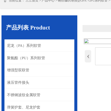
当前位置：
三江首页
>
产品中心
>
钢丝编织增强型GPA / GPU系列软管
>

产品列表 Product
尼龙（PA）系列软管
‹
聚氨酯（PU）系列软管
增强型双联管
液压管件接头
不锈钢波纹金属软管
弹簧护套、尼龙护套