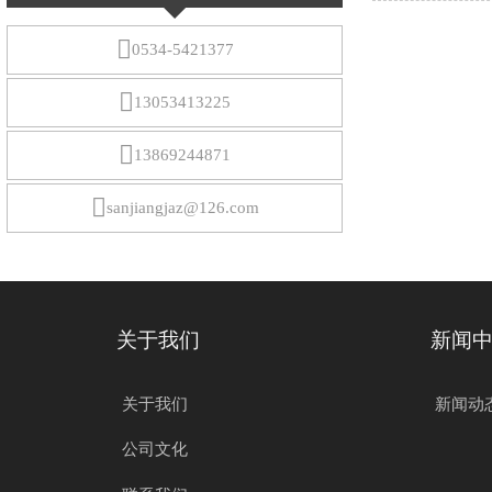

0534-5421377

13053413225

13869244871

sanjiangjaz@126.com
关于我们
新闻
关于我们
新闻动
公司文化