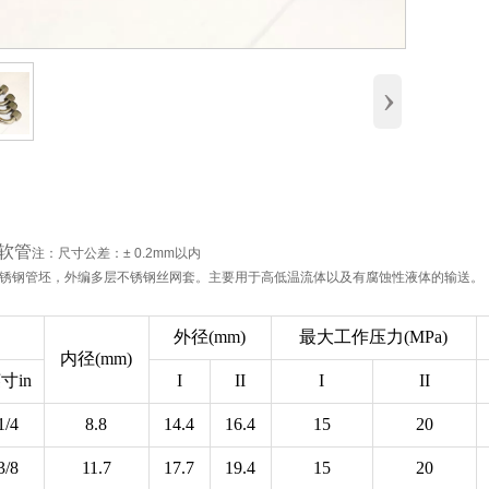
›
软管
注：尺寸公差：± 0.2mm以内
4不锈钢管坯，外编多层不锈钢丝网套。主要用于高低温流体以及有腐蚀性液体的输送。
外径(mm)
最大工作压力(MPa)
内径(mm)
寸in
I
II
I
II
1/4
8.8
14.4
16.4
15
20
3/8
11.7
17.7
19.4
15
20