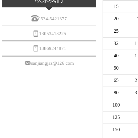
15

20
0534-5421377
25

13053413225
32
1

13869244871
40
1

sanjiangjaz@126.com
50
65
2
80
3
100
125
150